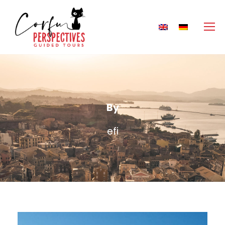
By
efi